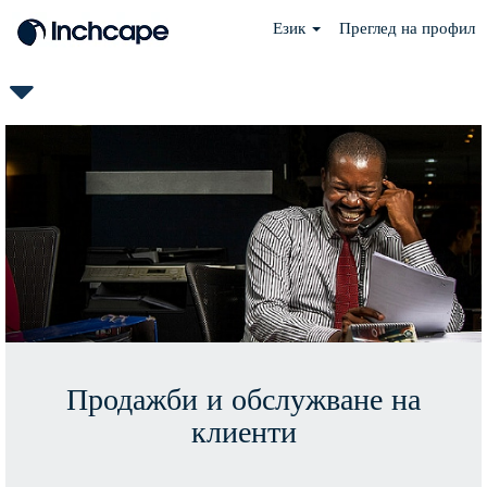
Език
Преглед на профил
BG-
Sales
&
Customer
Support
Продажби и обслужване на
клиенти