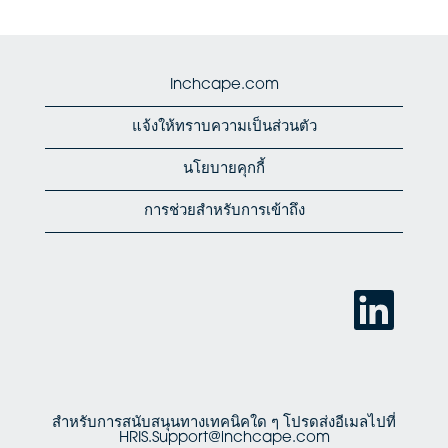
Inchcape.com
แจ้งให้ทราบความเป็นส่วนตัว
นโยบายคุกกี้
การช่วยสำหรับการเข้าถึง
เ
ปิ
ด
ใ
น
แ
ท็
บ
ใ
สำหรับการสนับสนุนทางเทคนิคใด ๆ โปรดส่งอีเมลไปที่
ห
HRIS.Support@inchcape.com
ม่