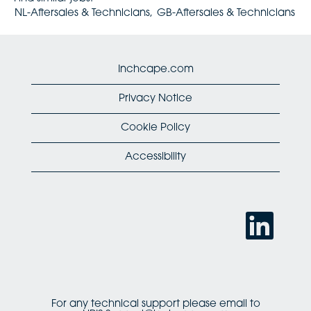
NL-Aftersales & Technicians,
GB-Aftersales & Technicians
Inchcape.com
Privacy Notice
Cookie Policy
Accessibility
O
p
e
n
s
i
n
a
n
For any technical support please email to
e