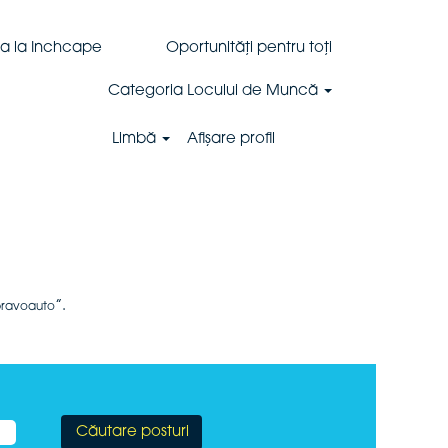
ța la Inchcape
Oportunități pentru toți
Categoria Locului de Muncă
Limbă
Afișare profil
”.
 bravoauto