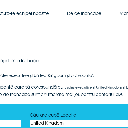
ătură-te echipei noastre
De ce Inchcape
Via
(pagina
 Kingdom în inchcape
curentă)
sales executive șI United Kingdom șI bravoauto".
vacantă care să corespundă cu „
sales executive șI United Kingdom șI
te de inchcape sunt enumerate mai jos pentru confortul dvs.
Căutare după Locație