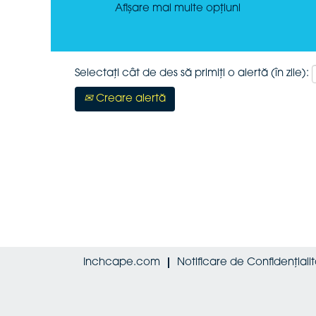
Afișare mai multe opțiuni
Selectați cât de des să primiți o alertă (în zile):
Creare alertă
Inchcape.com
Notificare de Confidențiali