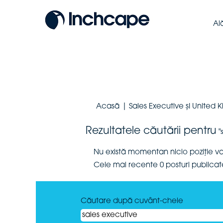
Al
Acasă
|
Sales Executive șI United
Rezultatele căutării pentru
"
Nu există momentan nicio poziție 
Cele mai recente 0 posturi publica
Căutare după cuvânt-cheie