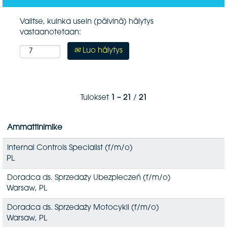
Valitse, kuinka usein (päivinä) hälytys
vastaanotetaan:
Luo hälytys
Tulokset
1 – 21
/
21
Ammattinimike
Internal Controls Specialist (f/m/o)
PL
Doradca ds. Sprzedaży Ubezpieczeń (f/m/o)
Warsaw, PL
Doradca ds. Sprzedaży Motocykli (f/m/o)
Warsaw, PL