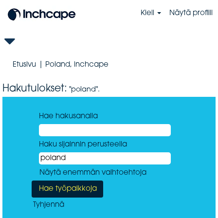
Kieli
Näytä profiili
(nykyinen
Etusivu
|
Poland, inchcape
sivu)
Hakutulokset:
"poland".
Hae hakusanalla
Haku sijainnin perusteella
Näytä enemmän vaihtoehtoja
Tyhjennä