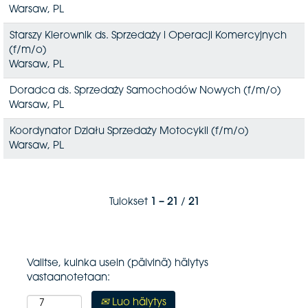
Warsaw, PL
Starszy Kierownik ds. Sprzedaży i Operacji Komercyjnych
(f/m/o)
Warsaw, PL
Doradca ds. Sprzedaży Samochodów Nowych (f/m/o)
Warsaw, PL
Koordynator Działu Sprzedaży Motocykli (f/m/o)
Warsaw, PL
Tulokset
1 – 21
/
21
Valitse, kuinka usein (päivinä) hälytys
vastaanotetaan:
Luo hälytys