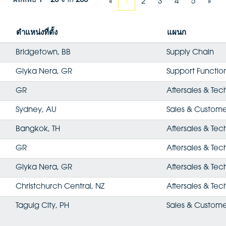
ผลลัพธ์
1 – 25
จาก
235
«
1
2
3
4
5
»
ตำแหน่งที่ตั้ง
แผนก
Bridgetown, BB
Supply Chain
Glyka Nera, GR
Support Functio
GR
Aftersales & Tec
Sydney, AU
Sales & Custome
Bangkok, TH
Aftersales & Tec
GR
Aftersales & Tec
Glyka Nera, GR
Aftersales & Tec
Christchurch Central, NZ
Aftersales & Tec
Taguig City, PH
Sales & Custome