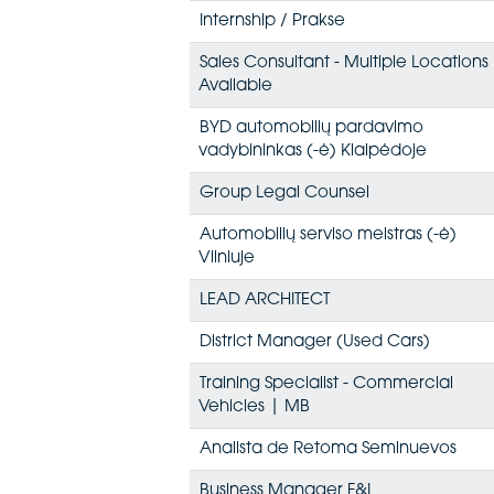
Internship / Prakse
Sales Consultant - Multiple Locations
Available
BYD automobilių pardavimo
vadybininkas (-ė) Klaipėdoje
Group Legal Counsel
Automobilių serviso meistras (-ė)
Vilniuje
LEAD ARCHITECT
District Manager (Used Cars)
Training Specialist - Commercial
Vehicles | MB
Analista de Retoma Seminuevos
Business Manager F&I