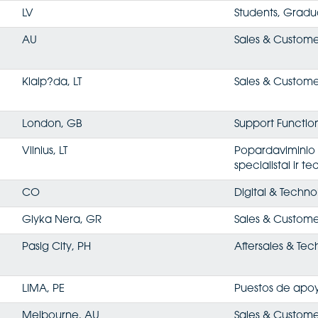
LV
Students, Gradu
AU
Sales & Custome
Klaip?da, LT
Sales & Custome
London, GB
Support Functio
Vilnius, LT
Popardaviminio
specialistai ir te
CO
Digital & Techn
Glyka Nera, GR
Sales & Custome
Pasig City, PH
Aftersales & Tec
LIMA, PE
Puestos de apo
Melbourne, AU
Sales & Custome