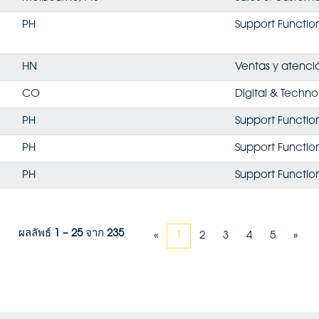
PH
Support Functio
HN
Ventas y atenció
CO
Digital & Techn
PH
Support Functio
PH
Support Functio
PH
Support Functio
ผลลัพธ์
1 – 25
จาก
235
«
1
2
3
4
5
»