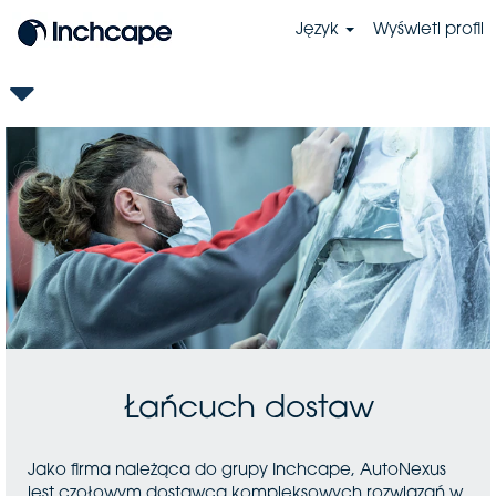
Język
Wyświetl profil
PL-
Supply
Chain
Łańcuch dostaw
Jako firma należąca do grupy Inchcape, AutoNexus
jest czołowym dostawcą kompleksowych rozwiązań w