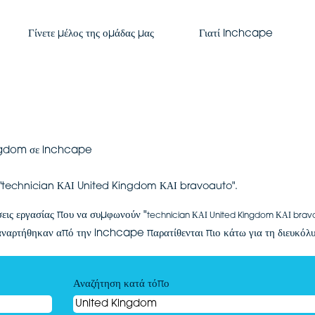
Γίνετε μέλος της ομάδας μας
Γιατί Inchcape
(τρέχουσα
ngdom σε inchcape
σελίδα)
"technician ΚΑΙ United Kingdom ΚΑΙ bravoauto".
σεις εργασίας που να συμφωνούν "
technician ΚΑΙ United Kingdom ΚΑΙ brav
 αναρτήθηκαν από την inchcape παρατίθενται πιο κάτω για τη διευκόλ
Αναζήτηση κατά τόπο