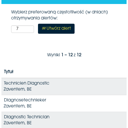
Wybierz preferowaną częstotliwość (w dniach)
otrzymywania alertów:
Utwórz alert
Wyniki
1 – 12
z
12
Tytuł
Technicien Diagnostic
Zaventem, BE
Diagnosetechnieker
Zaventem, BE
Diagnostic Technician
Zaventem, BE