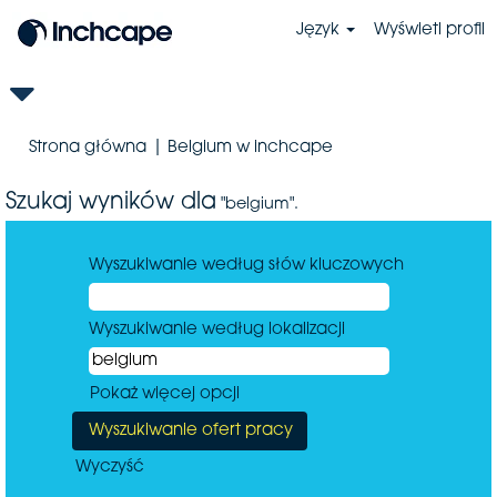
Język
Wyświetl profil
(bieżąca
Strona główna
|
Belgium w inchcape
strona)
Szukaj wyników dla
"belgium".
Wyszukiwanie według słów kluczowych
Wyszukiwanie według lokalizacji
Pokaż więcej opcji
Wyczyść