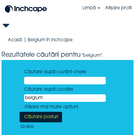
Limbă
Afișare profil
(pagina
Acasă
|
Belgium în inchcape
curentă)
Rezultatele căutării pentru
"belgium".
Căutare după cuvânt-cheie
Căutare după Locație
Afișare mai multe opțiuni
Golire