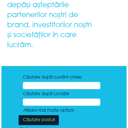
depăși așteptările
partenerilor noștri de
brand, investitorilor noștri
și societăților în care
lucrăm.
Căutare după cuvânt-cheie
Căutare după Locație
Afișare mai multe opțiuni