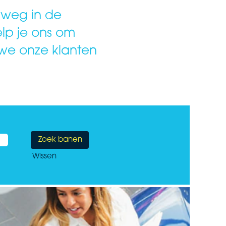
e weg in de
elp je ons om
 we onze klanten
Wissen