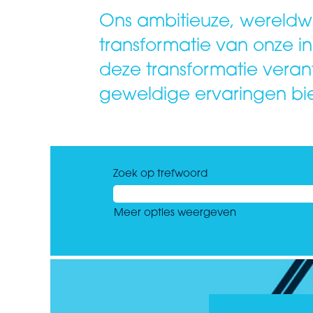
Ons ambitieuze, wereldwijd
transformatie van onze in
deze transformatie vera
geweldige ervaringen b
Zoek op trefwoord
Meer opties weergeven