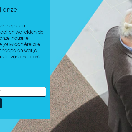
ij onze
zich op een
aject en we leiden de
onze industrie.
jouw carrière alle
Inchcape en wat je
s lid van ons team.