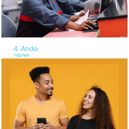
diterajui data,
yang betul
jadi kami boleh
supaya
menawarkan
keputusan
pelanggan kami
komersil utama
pengalaman
dibuat secara
omni-saluran
tempatan – ini
yang hebat
kerana kami
yang akan
4. Anda
percaya
meningkatkan
pekerja
akan
kepuasan
tempatan kami
menjadi
pelanggan,
mengetahui
sebahagian
jualan dan
pasaran dan
daripada
membantu
pelanggan
budaya
mengembangkan
mereka dan
yang
kesedaran kami
mereka berada
hebat dan
tentang rakan
pada
bekerja
kongsi jenama
kedudukan
dengan
kami.
terbaik untuk
yang
membuat
Kami bukan
terbaik
keputusan