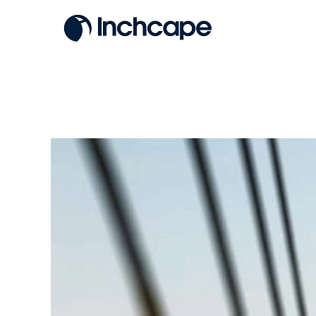
BS-
Trades
&
Services