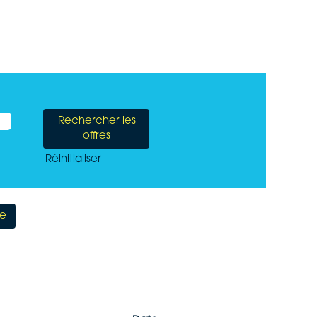
Réinitialiser
te