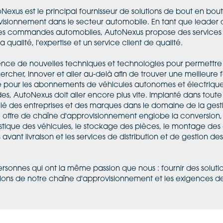
exus est le principal fournisseur de solutions de bout en bou
ionnement dans le secteur automobile. En tant que leader d
des commandes automobiles, AutoNexus propose des services
la qualité, l'expertise et un service client de qualité.
de nouvelles techniques et technologies pour permettre à se
hercher, innover et aller au-delà afin de trouver une meilleure
ête pour les abonnements de véhicules autonomes et électrique
 AutoNexus doit aller encore plus vite. Implanté dans toute l'
égié des entreprises et des marques dans le domaine de la ge
offre de chaîne d'approvisionnement englobe la conversion, la
istique des véhicules, le stockage des pièces, le montage des 
vant livraison et les services de distribution et de gestion de
onnes qui ont la même passion que nous : fournir des solutio
ations de notre chaîne d'approvisionnement et les exigences 