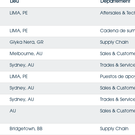
Lieu
Département
LIMA, PE
Aftersales & Tec
LIMA, PE
Cadena de sumi
Glyka Nera, GR
Supply Chain
Melbourne, AU
Sales & Custom
Sydney, AU
Trades & Servic
LIMA, PE
Puestos de apo
Sydney, AU
Sales & Custom
Sydney, AU
Trades & Servic
AU
Sales & Custom
Bridgetown, BB
Supply Chain